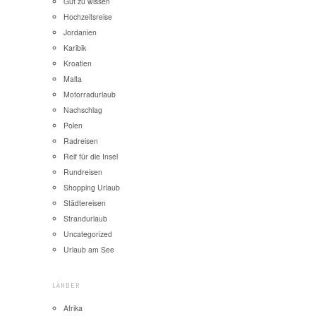
Gut zu wissen
Hochzeitsreise
Jordanien
Karibik
Kroatien
Malta
Motorradurlaub
Nachschlag
Polen
Radreisen
Reif für die Insel
Rundreisen
Shopping Urlaub
Städtereisen
Strandurlaub
Uncategorized
Urlaub am See
LÄNDER
Afrika