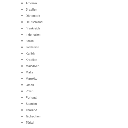
Amerika
Brasilien
Dänemark
Deutschland
Frankreich
Indonesien
Italien
Jordanien
Karibik
Kroatien
Malediven
Malta
Marokko
Oman
Polen
Portugal
Spanien
Thailand
Tschechien
Türkei