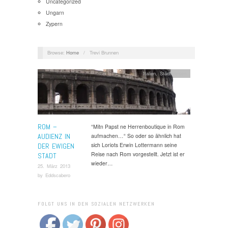
Uncategorized
Ungarn
Zypern
Browse:
Home
/
Trevi Brunnen
Italien
,
Städtereisen
ROM –
“Mitn Papst ne Herrenboutique in Rom
AUDIENZ IN
aufmachen…“ So oder so ähnlich hat
sich Loriots Erwin Lottermann seine
DER EWIGEN
Reise nach Rom vorgestellt. Jetzt ist er
STADT
wieder…
25. März 2013
by
Eddscabero
FOLGT UNS IN DEN SOZIALEN NETZWERKEN