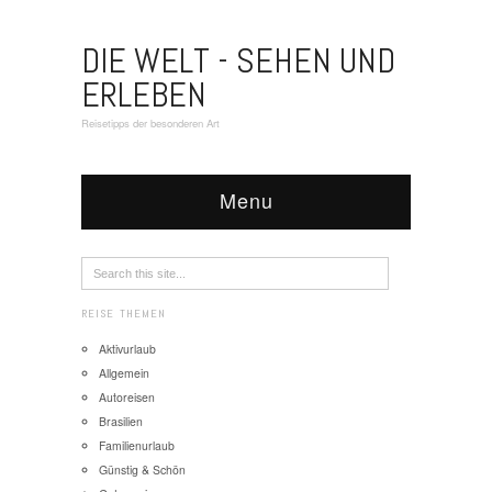
DIE WELT - SEHEN UND
ERLEBEN
Reisetipps der besonderen Art
Menu
REISE THEMEN
Aktivurlaub
Allgemein
Autoreisen
Brasilien
Familienurlaub
Günstig & Schön