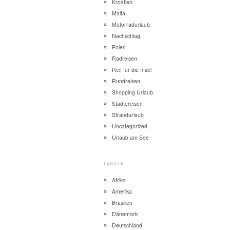
Kroatien
Malta
Motorradurlaub
Nachschlag
Polen
Radreisen
Reif für die Insel
Rundreisen
Shopping Urlaub
Städtereisen
Strandurlaub
Uncategorized
Urlaub am See
LÄNDER
Afrika
Amerika
Brasilien
Dänemark
Deutschland