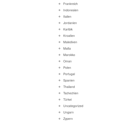
Frankreich
Indonesien
Italien
Jordanien
Karibik
Kroatien
Malediven
Malta
Marokko
Oman
Polen
Portugal
Spanien
Thailand
Tschechien
Türkei
Uncategorized
Ungarn
Zypern