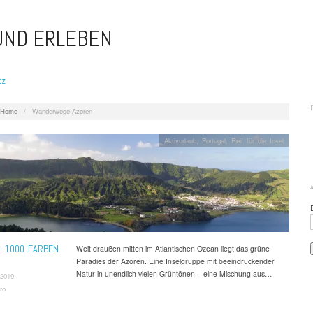
 UND ERLEBEN
tz
Home
/
Wanderwege Azoren
Aktivurlaub
,
Portugal
,
Reif für die Insel
 1000 FARBEN
Weit draußen mitten im Atlantischen Ozean liegt das grüne
Paradies der Azoren. Eine Inselgruppe mit beeindruckender
Natur in unendlich vielen Grüntönen – eine Mischung aus…
 2019
ro