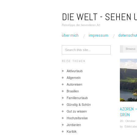
DIE WELT - SEHEN
Reisetipps der besonderen Art
über mich
impressum
datenschu
Browse:
REISE THEMEN
Aktivurlaub
Allgemein
Autoreisen
Brasilien
Familienurlaub
Günstig & Schön
AZOREN –
Gut zu wissen
GRÜN
Hochzeitsreise
20. Oktober
Jordanien
by
Eddscabe
Karibik