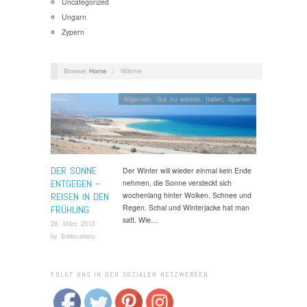
Uncategorized
Ungarn
Zypern
Browse:
Home
/
Wärme
Allgemein
,
Gut zu wissen
,
Italien
,
Spanien
DER SONNE
Der Winter will wieder einmal kein Ende
ENTGEGEN –
nehmen, die Sonne versteckt sich
wochenlang hinter Wolken, Schnee und
REISEN IN DEN
Regen. Schal und Winterjacke hat man
FRÜHLING
satt. Wie…
28. März 2013
by
Eddscabero
FOLGT UNS IN DEN SOZIALEN NETZWERKEN