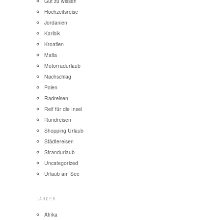
Gut zu wissen
Hochzeitsreise
Jordanien
Karibik
Kroatien
Malta
Motorradurlaub
Nachschlag
Polen
Radreisen
Reif für die Insel
Rundreisen
Shopping Urlaub
Städtereisen
Strandurlaub
Uncategorized
Urlaub am See
LÄNDER
Afrika