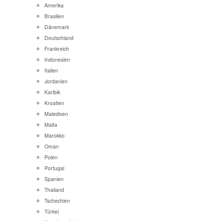
Amerika
Brasilien
Dänemark
Deutschland
Frankreich
Indonesien
Italien
Jordanien
Karibik
Kroatien
Malediven
Malta
Marokko
Oman
Polen
Portugal
Spanien
Thailand
Tschechien
Türkei