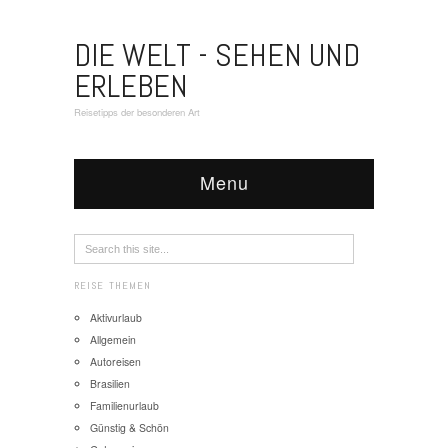
DIE WELT - SEHEN UND
ERLEBEN
Reisetipps der besonderen Art
Menu
REISE THEMEN
Aktivurlaub
Allgemein
Autoreisen
Brasilien
Familienurlaub
Günstig & Schön