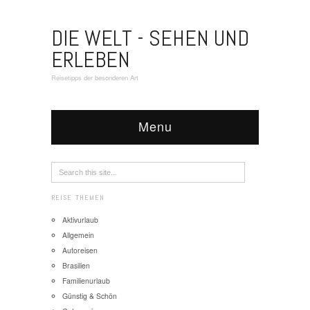
DIE WELT - SEHEN UND
ERLEBEN
Reisetipps der besonderen Art
Menu
REISE THEMEN
Aktivurlaub
Allgemein
Autoreisen
Brasilien
Familienurlaub
Günstig & Schön