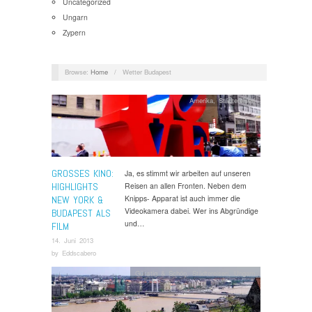
Uncategorized
Ungarn
Zypern
Browse:
Home
/
Wetter Budapest
Amerika
,
Städtereisen
GROSSES KINO:
Ja, es stimmt wir arbeiten auf unseren
HIGHLIGHTS
Reisen an allen Fronten. Neben dem
Knipps- Apparat ist auch immer die
NEW YORK &
Videokamera dabei. Wer ins Abgründige
BUDAPEST ALS
und…
FILM
14. Juni 2013
by
Eddscabero
Günstig & Schön
,
Städtereisen
,
Ungarn