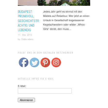
BUDAPEST:
Jedes Jahr geht es einmal mit den
PRUNKVOLL,
Mädels auf Reisetour. Wer jetzt an einen
Urlaub in Gesellschaft losgelassener
GESCHICHTSTR
Kegelschwestern oder wilder „Whoo-
ÄCHTIG UND
Girls“ denkt, den muss…
LEBENDIG
11. Mai 2013
by
Eddscabero
FOLGT UNS IN DEN SOZIALEN NETZWERKEN
AKTUELLE INFOS VIA E-MAIL
E-Mail: