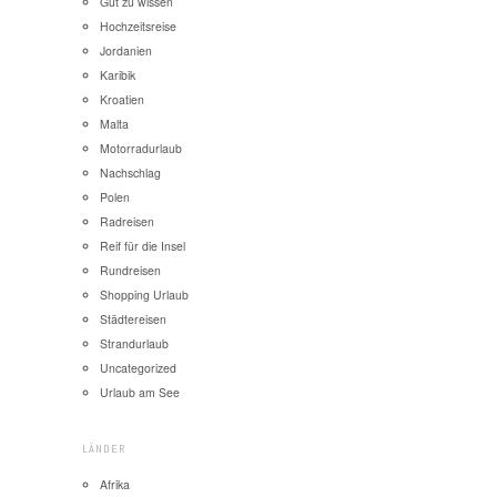
Gut zu wissen
Hochzeitsreise
Jordanien
Karibik
Kroatien
Malta
Motorradurlaub
Nachschlag
Polen
Radreisen
Reif für die Insel
Rundreisen
Shopping Urlaub
Städtereisen
Strandurlaub
Uncategorized
Urlaub am See
LÄNDER
Afrika