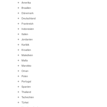
Amerika
Brasilien
Dänemark
Deutschland
Frankreich
Indonesien
Italien
Jordanien
Karibik
Kroatien
Malediven
Malta
Marokko
Oman
Polen
Portugal
Spanien
Thailand
Tschechien
Türkei