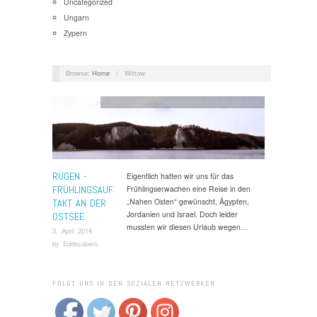
Uncategorized
Ungarn
Zypern
Browse:
Home
/
Wittow
Deutschland
,
Günstig & Schön
,
Reif für die Insel
RÜGEN -
Eigentlich hatten wir uns für das
FRÜHLINGSAUF
Frühlingserwachen eine Reise in den
„Nahen Osten“ gewünscht, Ägypten,
TAKT AN DER
Jordanien und Israel. Doch leider
OSTSEE
mussten wir diesen Urlaub wegen…
3. April 2014
by
Eddscabero
FOLGT UNS IN DEN SOZIALEN NETZWERKEN