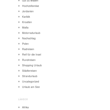
Gut zu wissen
Hochzeitsreise
Jordanien
Karibik
Kroatien
Malta
Motorradurlaub
Nachschlag
Polen
Radreisen
Reif für die Insel
Rundreisen
Shopping Urlaub
Städtereisen
Strandurlaub
Uncategorized
Urlaub am See
LÄNDER
Afrika