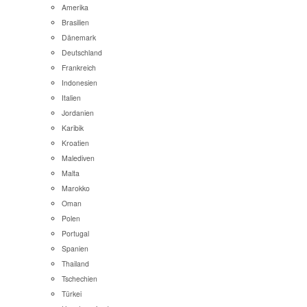
Amerika
Brasilien
Dänemark
Deutschland
Frankreich
Indonesien
Italien
Jordanien
Karibik
Kroatien
Malediven
Malta
Marokko
Oman
Polen
Portugal
Spanien
Thailand
Tschechien
Türkei