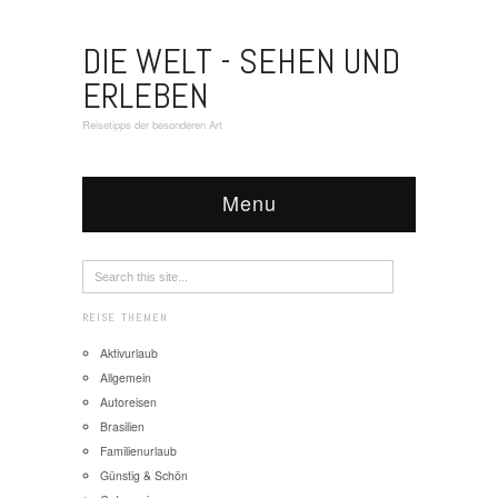
DIE WELT - SEHEN UND
ERLEBEN
Reisetipps der besonderen Art
Menu
REISE THEMEN
Aktivurlaub
Allgemein
Autoreisen
Brasilien
Familienurlaub
Günstig & Schön