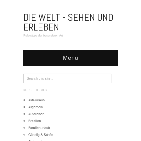
DIE WELT - SEHEN UND
ERLEBEN
Reisetipps der besonderen Art
Menu
REISE THEMEN
Aktivurlaub
Allgemein
Autoreisen
Brasilien
Familienurlaub
Günstig & Schön