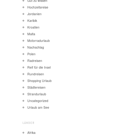
Gut zu wissen
Hochzeitsreise
Jordanien
Karibik
Kroatien
Malta
Motorradurlaub
Nachschlag
Polen
Radreisen
Reif für die Insel
Rundreisen
Shopping Urlaub
Städtereisen
Strandurlaub
Uncategorized
Urlaub am See
LÄNDER
Afrika