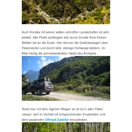
Auch Korsika mit seinen wilden schroffen Landschaften ist sehr
beliebt. Alte Pfade schlängeln sich durch Dunkle Kork-Eichen-
Wälder bis an die Küste. Hier können die Geländewagen über
Felsenstufen und durch tiefe, steinige Hohlwege klettern. Im
Blick häufig die schneebedeckten Gipfel des Archipels.
Reist man mit dem eigenen Wagen an ist es in allen Fällen
ratsam, sich im Vorfeld mit entsprechenden Ersatzteilen und
dem passenden
Offroad-Zubehör
einzudecken.