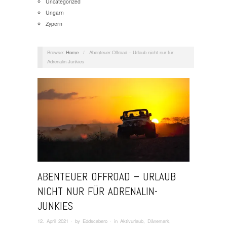
Uncategorized
Ungarn
Zypern
Browse:
Home
/
Abenteuer Offroad – Urlaub nicht nur für
Adrenalin-Junkies
ABENTEUER OFFROAD – URLAUB
NICHT NUR FÜR ADRENALIN-
JUNKIES
12. April 2021
· by
Eddscabero
· in
Aktivurlaub
,
Dänemark
,