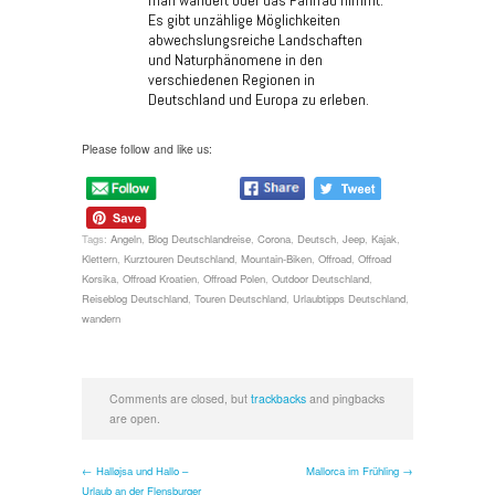
Es gibt unzählige Möglichkeiten
abwechslungsreiche Landschaften
und Naturphänomene in den
verschiedenen Regionen in
Deutschland und Europa zu erleben.
Please follow and like us:
Tags:
Angeln
,
Blog Deutschlandreise
,
Corona
,
Deutsch
,
Jeep
,
Kajak
,
Klettern
,
Kurztouren Deutschland
,
Mountain-Biken
,
Offroad
,
Offroad
Korsika
,
Offroad Kroatien
,
Offroad Polen
,
Outdoor Deutschland
,
Reiseblog Deutschland
,
Touren Deutschland
,
Urlaubtipps Deutschland
,
wandern
Comments are closed, but
trackbacks
and pingbacks
are open.
← Halløjsa und Hallo –
Mallorca im Frühling →
Urlaub an der Flensburger