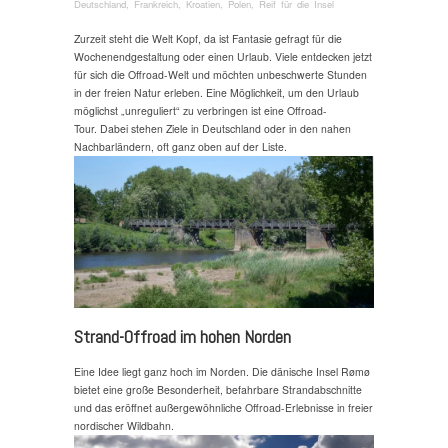
Deutschland
,
Frankreich
,
Kroatien
,
Polen
,
Reif für die Insel
Zurzeit steht die Welt Kopf, da ist Fantasie gefragt für die
Wochenendgestaltung oder einen Urlaub. Viele entdecken jetzt
für sich die Offroad-Welt und möchten unbeschwerte Stunden
in der freien Natur erleben. Eine Möglichkeit, um den Urlaub
möglichst „unreguliert“ zu verbringen ist eine Offroad-
Tour. Dabei stehen Ziele in Deutschland oder in den nahen
Nachbarländern, oft ganz oben auf der Liste.
Strand-Offroad im hohen Norden
Eine Idee liegt ganz hoch im Norden. Die dänische Insel Rømø
bietet eine große Besonderheit, befahrbare Strandabschnitte
und das eröffnet außergewöhnliche Offroad-Erlebnisse in freier
nordischer Wildbahn.