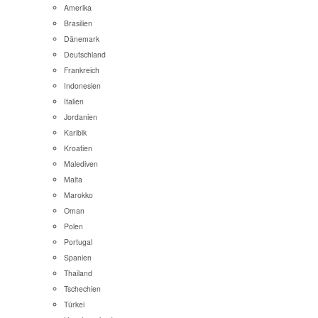
Amerika
Brasilien
Dänemark
Deutschland
Frankreich
Indonesien
Italien
Jordanien
Karibik
Kroatien
Malediven
Malta
Marokko
Oman
Polen
Portugal
Spanien
Thailand
Tschechien
Türkei