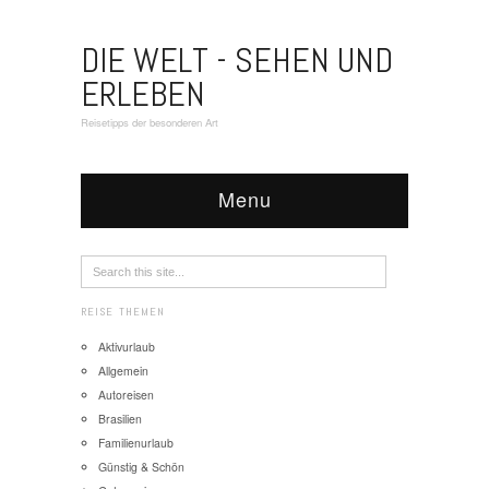
DIE WELT - SEHEN UND
ERLEBEN
Reisetipps der besonderen Art
Menu
REISE THEMEN
Aktivurlaub
Allgemein
Autoreisen
Brasilien
Familienurlaub
Günstig & Schön