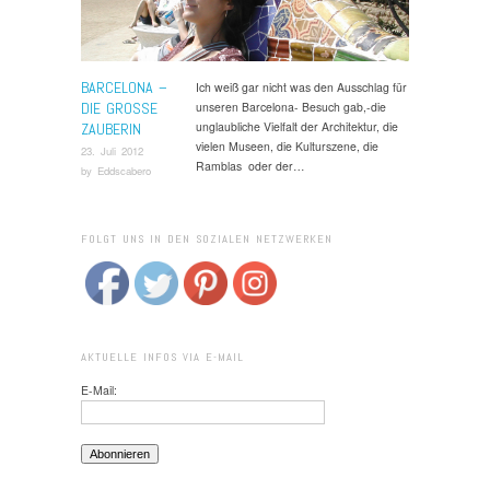
BARCELONA –
Ich weiß gar nicht was den Ausschlag für
DIE GROSSE Z
unseren Barcelona- Besuch gab,-die
unglaubliche Vielfalt der Architektur, die
AUBERIN
vielen Museen, die Kulturszene, die
23. Juli 2012
Ramblas oder der…
by
Eddscabero
FOLGT UNS IN DEN SOZIALEN NETZWERKEN
AKTUELLE INFOS VIA E-MAIL
E-Mail: