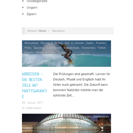
Uncategorized
Ungarn
Zypern
Browse:
Home
/
Barcelona
Aktivurlaub
,
Günstig & Schön
,
Gut zu wissen
,
Italien
,
Kroatien
,
Polen
,
Spanien
,
Städtereisen
,
Strandurlaub
,
Tschechien
,
Türkei
,
Ungarn
,
Urlaub am See
,
Zypern
ABIREISEN –
Die Prüfungen sind geschafft. Lernen für
DIE BESTEN
Deutsch, Physik und Englisch habt ihr
hinter euch gebracht. Die Zukunft kann
ZIELE MIT
kommen! Natürlich möchte man die
PARTYGARANTI
schönste Zeit…
E
29. Januar 2017
by
Eddscabero
Aktivurlaub
,
Spanien
,
Städtereisen