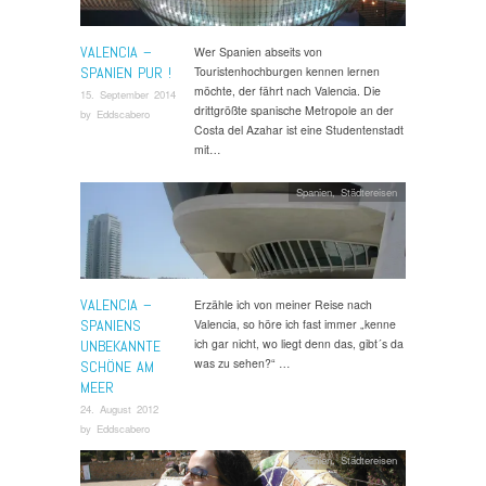
VALENCIA –
Wer Spanien abseits von
SPANIEN PUR !
Touristenhochburgen kennen lernen
möchte, der fährt nach Valencia. Die
15. September 2014
drittgrößte spanische Metropole an der
by
Eddscabero
Costa del Azahar ist eine Studentenstadt
mit…
Spanien
,
Städtereisen
VALENCIA –
Erzähle ich von meiner Reise nach
SPANIENS
Valencia, so höre ich fast immer „kenne
ich gar nicht, wo liegt denn das, gibt´s da
UNBEKANNTE
was zu sehen?“ …
SCHÖNE AM
MEER
24. August 2012
by
Eddscabero
Spanien
,
Städtereisen