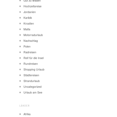
Gut zu wissen
Hochzeitsreise
Jordanien
Karibik
Kroatien
Malta
Motorradurlaub
Nachschlag
Polen
Radreisen
Reif für die Insel
Rundreisen
Shopping Urlaub
Städtereisen
Strandurlaub
Uncategorized
Urlaub am See
LÄNDER
Afrika