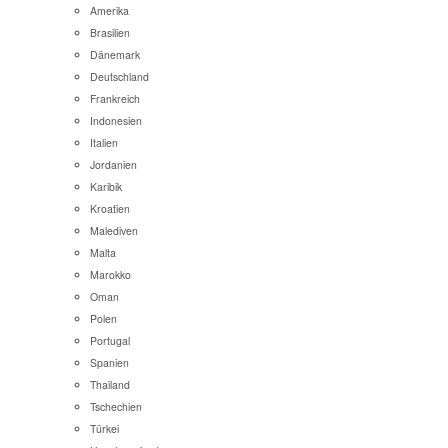
Amerika
Brasilien
Dänemark
Deutschland
Frankreich
Indonesien
Italien
Jordanien
Karibik
Kroatien
Malediven
Malta
Marokko
Oman
Polen
Portugal
Spanien
Thailand
Tschechien
Türkei