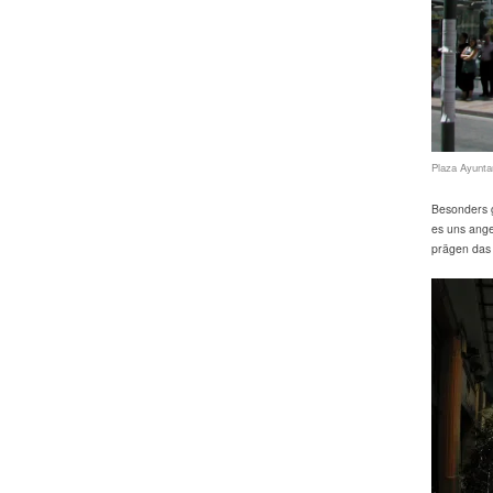
Plaza Ayunta
Besonders g
es uns ange
prägen das G