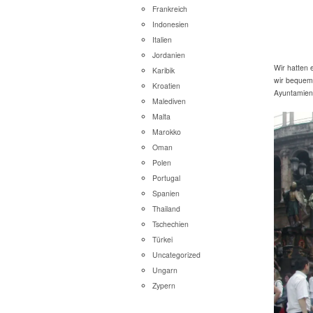
Frankreich
Indonesien
Italien
Jordanien
Wir hatten 
Karibik
wir bequem 
Kroatien
Ayuntamien
Malediven
Malta
Marokko
Oman
Polen
Portugal
Spanien
Thailand
Tschechien
Türkei
Uncategorized
Ungarn
Zypern