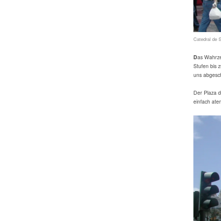
Catedral de 
D
as Wahrzei
Stufen bis 
uns abgesch
Der Plaza d
einfach at