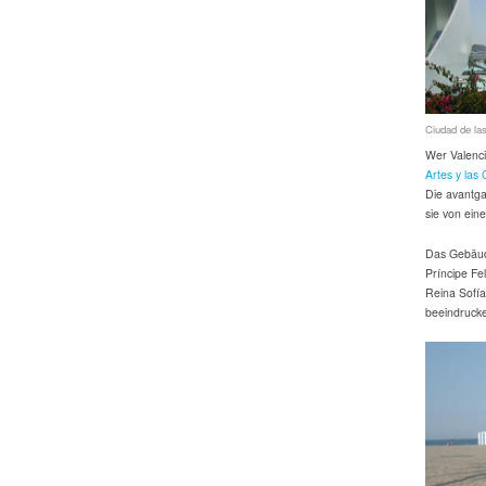
Ciudad de las
Wer Valenci
Artes y las 
Die avantg
sie von ein
Das Gebäud
Príncipe Fe
Reina Sofía
beeindrucke