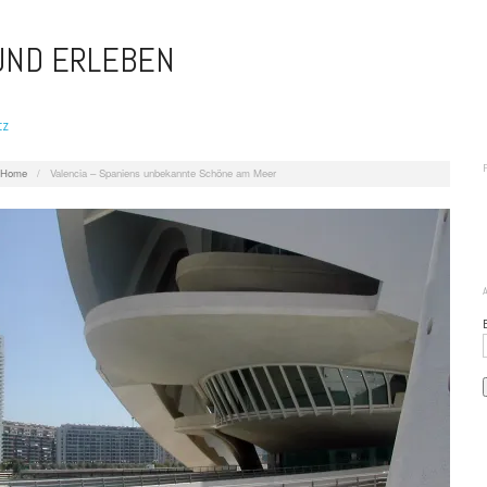
 UND ERLEBEN
tz
Home
/
Valencia – Spaniens unbekannte Schöne am Meer