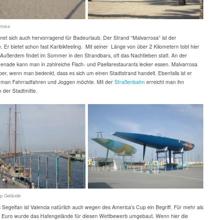
rrosa
gnet sich auch hervorragend für Badeurlaub. Der Strand “Malvarrosa” ist der
. Er bietet schon fast Karibikfeeling. Mit seiner Länge von über 2 Kilometern tobt hier
Außerdem findet im Sommer in den Strandbars, oft das Nachtleben statt. An der
nade kann man in zahlreiche Fisch- und Paellarestaurants lecker essen. Malvarrosa
uber, wenn man bedenkt, dass es sich um einen Stadtstrand handelt. Ebenfalls ist er
n man Fahrradfahren und Joggen möchte. Mit der
Straßenbahn
erreicht man ihn
der Stadtmitte.
p Gelände
s Segelfan ist Valencia natürlich auch wegen des America’s Cup ein Begriff. Für mehr
als
en Euro wurde das Hafengelände für diesen Wettbewerb umgebaut. Wenn hier die