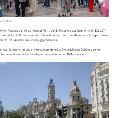
Santa María
chen Valencias ist ihr achteckiger Turm, der El Miguelete aus dem 14. Jhdt. Die 207
zur Aussichtsplattform haben wir nicht erklommen, denn die Menschenschlangen haben
reckt. Der Ausblick soll jedoch gigantisch sein.
el Ayuntamiento hat
und uns besonders gefallen. Die prächtigen Gebäude sehen
emberaubend aus, wobei das Regierungsgebäude den Platz dominiert.