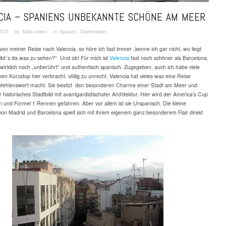
CIA – SPANIENS UNBEKANNTE SCHÖNE AM MEER
2012
· by
Eddscabero
· in
Spanien
,
Städtereisen
 von meiner Reise nach Valencia, so höre ich fast immer „kenne ich gar nicht, wo liegt
ibt´s da was zu sehen?“ Und ob! Für mich ist
Valencia
fast noch schöner als Barcelona,
t wirklich noch „unberührt“ und authentisch spanisch. Zugegeben, auch ich habe viele
en Kurzstop hier verbracht, völlig zu unrecht. Valencia hat vieles was eine Reise
pfehlenswert macht. Sie besitzt den besonderen Charme einer Stadt am Meer und
r historisches Stadtbild mit avantgardistischster Architektur. Hier wird der America’s Cup
 und Formel 1 Rennen gefahren. Aber vor allem ist sie Urspanisch. Die kleine
on Madrid und Barcelona spielt sich mit ihrem eigenem ganz besonderem Flair direkt