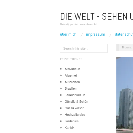
DIE WELT - SEHEN
Reisetipps der besonderen Art
über mich
impressum
datenschu
Browse:
REISE THEMEN
Aktivurlaub
Allgemein
Autoreisen
Brasilien
Familienurlaub
Günstig & Schön
Gut zu wissen
Hochzeitsreise
Jordanien
Karibik