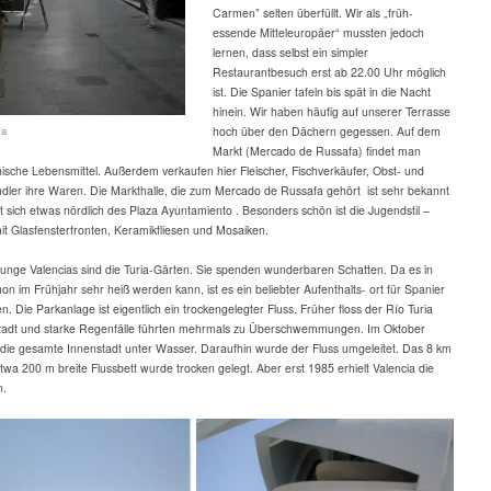
Carmen” selten überfüllt. Wir als „früh-
essende Mitteleuropäer“ mussten jedoch
lernen, dass selbst ein simpler
Restaurantbesuch erst ab 22.00 Uhr möglich
ist. Die Spanier tafeln bis spät in die Nacht
hinein. Wir haben häufig auf unserer Terrasse
fa
hoch über den Dächern gegessen. Auf dem
Markt (Mercado de Russafa) findet man
nische Lebensmittel. Außerdem verkaufen hier Fleischer, Fischverkäufer, Obst- und
er ihre Waren. Die Markthalle, die zum Mercado de Russafa gehört ist sehr bekannt
t sich etwas nördlich des Plaza Ayuntamiento . Besonders schön ist die Jugendstil –
t Glasfensterfronten, Keramikfliesen und Mosaiken.
unge Valencias sind die Turia-Gärten. Sie spenden wunderbaren Schatten. Da es in
on im Frühjahr sehr heiß werden kann, ist es ein beliebter Aufenthalts- ort für Spanier
n. Die Parkanlage ist eigentlich ein trockengelegter Fluss. Früher floss der Río Turia
Stadt und starke Regenfälle führten mehrmals zu Überschwemmungen. Im Oktober
die gesamte Innenstadt unter Wasser. Daraufhin wurde der Fluss umgeleitet. Das 8 km
twa 200 m breite Flussbett wurde trocken gelegt. Aber erst 1985 erhielt Valencia die
n.