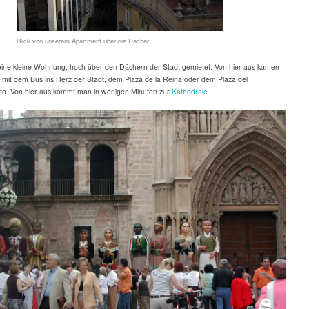
Blick von unserem Apartment über die Dächer
eine kleine Wohnung, hoch über den Dächern der Stadt gemietet. Von hier aus kamen
mit dem Bus ins Herz der Stadt, dem Plaza de la Reina oder dem Plaza del
to. Von hier aus kommt man in wenigen Minuten zur
Kathedrale
.