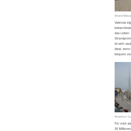
Strand Malva
Valencia ei
bekannteste
das Leben. 
Strandprome
ist sehr sa
ideal, wen
bequem von 
America’s Cu
Für mich al
30 Million