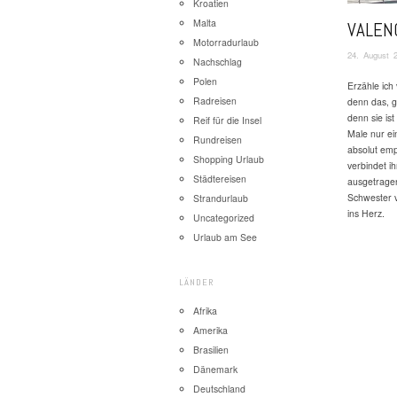
Kroatien
Malta
VALEN
Motorradurlaub
24. August 
Nachschlag
Polen
Erzähle ich
Radreisen
denn das, g
denn sie is
Reif für die Insel
Male nur ein
Rundreisen
absolut em
Shopping Urlaub
verbindet ih
Städtereisen
ausgetragen
Schwester v
Strandurlaub
ins Herz.
Uncategorized
Urlaub am See
LÄNDER
Afrika
Amerika
Brasilien
Dänemark
Deutschland