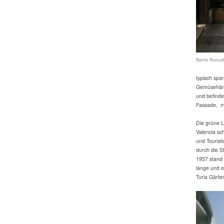
Barrio Russa
typisch spa
Gemüsehändl
und befinde
Fassade, mi
Die grüne L
Valencia sch
und Touriste
durch die 
1957 stand 
lange und e
Turia Gärte