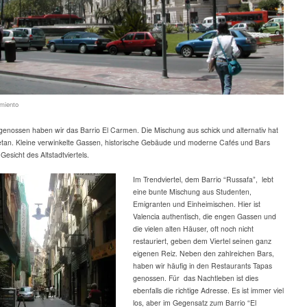
miento
enossen haben wir das Barrio El Carmen. Die Mischung aus schick und alternativ hat
tan. Kleine verwinkelte Gassen, historische Gebäude und moderne Cafés und Bars
esicht des Altstadtviertels.
Im Trendviertel, dem Barrio “Russafa”, lebt
eine bunte Mischung aus Studenten,
Emigranten und Einheimischen. Hier ist
Valencia authentisch, die engen Gassen und
die vielen alten Häuser, oft noch nicht
restauriert, geben dem Viertel seinen ganz
eigenen Reiz. Neben den zahlreichen Bars,
haben wir häufig in den Restaurants Tapas
genossen. Für das Nachtleben ist dies
ebenfalls die richtige Adresse. Es ist immer viel
los, aber im Gegensatz zum Barrio “El