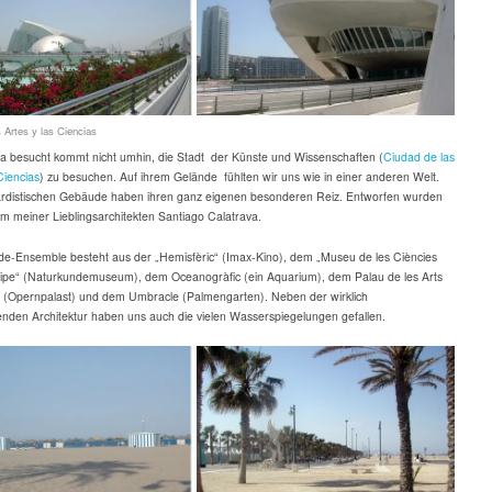
 Artes y las Ciencias
a besucht kommt nicht umhin, die Stadt der Künste und Wissenschaften (
Ciudad de las
Ciencias
) zu besuchen. Auf ihrem Gelände fühlten wir uns wie in einer anderen Welt.
ardistischen Gebäude haben ihren ganz eigenen besonderen Reiz. Entworfen wurden
em meiner Lieblingsarchitekten Santiago Calatrava.
e-Ensemble besteht aus der „Hemisfèric“ (Imax-Kino), dem „Museu de les Ciències
lipe“ (Naturkundemuseum), dem Oceanogràfic (ein Aquarium), dem Palau de les Arts
 (Opernpalast) und dem Umbracle (Palmengarten). Neben der wirklich
nden Architektur haben uns auch die vielen Wasserspiegelungen gefallen.