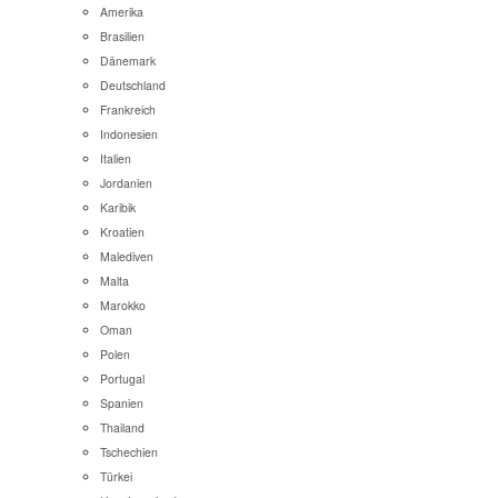
Amerika
Brasilien
Dänemark
Deutschland
Frankreich
Indonesien
Italien
Jordanien
Karibik
Kroatien
Malediven
Malta
Marokko
Oman
Polen
Portugal
Spanien
Thailand
Tschechien
Türkei