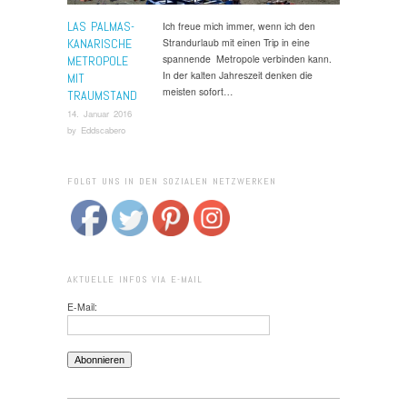
LAS PALMAS-
Ich freue mich immer, wenn ich den
KANARISCHE
Strandurlaub mit einen Trip in eine
spannende Metropole verbinden kann.
METROPOLE
In der kalten Jahreszeit denken die
MIT
meisten sofort…
TRAUMSTAND
14. Januar 2016
by
Eddscabero
FOLGT UNS IN DEN SOZIALEN NETZWERKEN
AKTUELLE INFOS VIA E-MAIL
E-Mail: