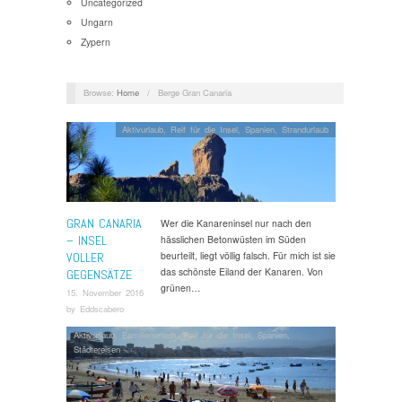
Uncategorized
Ungarn
Zypern
Browse:
Home
/
Berge Gran Canaria
Aktivurlaub
,
Reif für die Insel
,
Spanien
,
Strandurlaub
GRAN CANARIA
Wer die Kanareninsel nur nach den
– INSEL
hässlichen Betonwüsten im Süden
beurteilt, liegt völlig falsch. Für mich ist sie
VOLLER
das schönste Eiland der Kanaren. Von
GEGENSÄTZE
grünen…
15. November 2016
by
Eddscabero
Aktivurlaub
,
Familienurlaub
,
Reif für die Insel
,
Spanien
,
Städtereisen