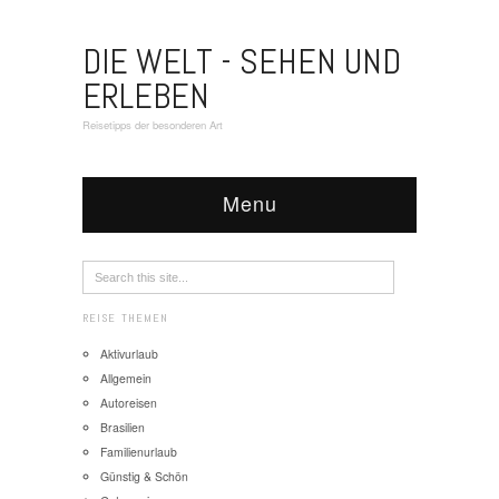
DIE WELT - SEHEN UND
ERLEBEN
Reisetipps der besonderen Art
Menu
REISE THEMEN
Aktivurlaub
Allgemein
Autoreisen
Brasilien
Familienurlaub
Günstig & Schön