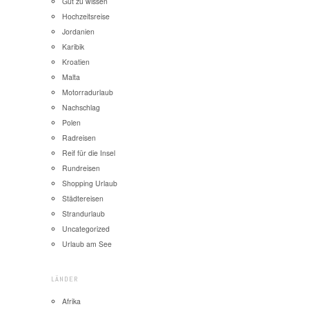
Gut zu wissen
Hochzeitsreise
Jordanien
Karibik
Kroatien
Malta
Motorradurlaub
Nachschlag
Polen
Radreisen
Reif für die Insel
Rundreisen
Shopping Urlaub
Städtereisen
Strandurlaub
Uncategorized
Urlaub am See
LÄNDER
Afrika