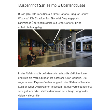
Busbahnhof San Telmo & Überlandbusse
Busse (Blau/Grün)heißen auf Gran Canaria Guagua” (sprich:
Wuawua).Die Estacion
San Telmo
ist Ausgangspunkt
zahlreicher Überlandbuslinien auf Gran Canaria. Er ist
unterirdisch angelegt.
In der Abfahrtshalle befinden sich rechts die südlichen Linien
und links die Verbindungen ins nördliche Gran Canaria. Die
sogenannten Express-Verbindungen in den Süden halten aber
auch an jeder „Milchkanne“. Insgesamt ist das Verbindungsnetz
sehr gut, aber die Fahrten dauern oft sehr lange, wegen der
vielen Haltepunkte.