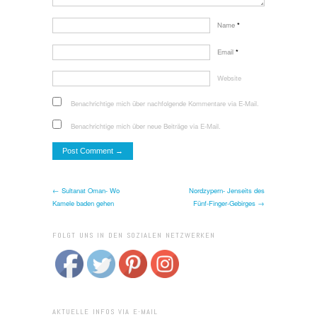
Name
*
Email
*
Website
Benachrichtige mich über nachfolgende Kommentare via E-Mail.
Benachrichtige mich über neue Beiträge via E-Mail.
← Sultanat Oman- Wo
Nordzypern- Jenseits des
Kamele baden gehen
Fünf-Finger-Gebirges →
FOLGT UNS IN DEN SOZIALEN NETZWERKEN
AKTUELLE INFOS VIA E-MAIL