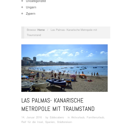
Uncategorized
Ungarn
Zypern
Browse:
Home
/
Las Palmas- Kanarische Metropole mit
Traumstand
LAS PALMAS- KANARISCHE
METROPOLE MIT TRAUMSTAND
14. Januar 2016
· by
Eddscabero
· in
Aktivurlaub
,
Familienurlaub
,
Reif für die Insel
,
Spanien
,
Städtereisen