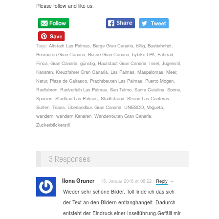
Please follow and like us:
Tags:
Altstadt Las Palmas
,
Berge Gran Canaria
,
billig
,
Busbahnhof
,
Busrouten Gran Canaria
,
Busse Gran Canaria
,
bybike LPA
,
Fahrrad
,
Finca
,
Gran Canaria
,
günstig
,
Hautstadt Gran Canaria
,
Insel
,
Jugenstil
,
Kanaren
,
Kreuzfahrer Gran Canaria
,
Las Palmas
,
Maspalomas
,
Meer
,
Natur
,
Plaza de Cairasco
,
Prachtbauten Las Palmas
,
Puerto Mogan
,
Radfahren
,
Radverleih Las Palmas
,
San Telmo
,
Santa Catalina
,
Sonne
,
Spanien
,
Stadtrad Las Palmas
,
Stadtstrand
,
Strand Las Canteras
,
Surfen
,
Triana
,
Überlandbus Gran Canaria
,
UNESCO
,
Vegueta
,
wandern
,
wandern Kanaren
,
Wanderrouten Gran Canaria
,
Zuckerbäckerstil
3 Responses
Ilona Gruner
15. Januar 2016
at
08:22
·
Reply
→
Wieder sehr schöne Bilder. Toll finde ich das sich
der Text an den Bildern entlanghangelt. Dadurch
entsteht der Eindruck einer Inselführung.Gefällt mir