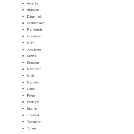
Amerika
Brasilien
Dänemark
Deutschland
Frankreich
Indonesien
Italien
Jordanien
Karibik
Kroatien
Malediven
Malta
Marokko
Oman
Polen
Portugal
Spanien
Thailand
Tschechien
Türkei