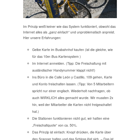
Im Prinzip weiß keiner wie das System funktioniert, obwohl das
Internet alles als „
ganz einfach“
und unproblematisch anpreist.
Hier unsere Erfahrungen:
Gelbe Karte im Busbahnhof kaufen (ist die gleiche, wie
für das 10er-Bus-Kartensystem )
Im Internet anmelden. (Tipp: Die Freischaltung mit
ausländischer Handynummer klappt nicht!)
Ins Büro in die Calle León y Castillo, 109 gehen, Karte
und Konto freischalten lassen. (Tipp: Von 5 Mitarbeitern
spricht nur einer englisch. Wiederholt nachfragen, ob
auch WIRKLICH alles gemacht wurde. Wir mussten 2x
hin, weil der Mitarbeiter die Karten nicht freigeschaltet
hat.)
Die Stationen funktionieren nicht gut, wir hatten eine
„Freischaltquote“ von ca. 50%.
Das Prinzip ist einfach: Knopf drücken, die Karte über
den Scanner halten und das Schloss löst sich. – Das ist