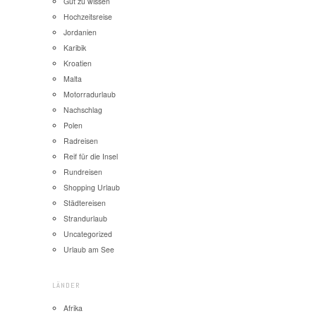
Gut zu wissen
Hochzeitsreise
Jordanien
Karibik
Kroatien
Malta
Motorradurlaub
Nachschlag
Polen
Radreisen
Reif für die Insel
Rundreisen
Shopping Urlaub
Städtereisen
Strandurlaub
Uncategorized
Urlaub am See
LÄNDER
Afrika