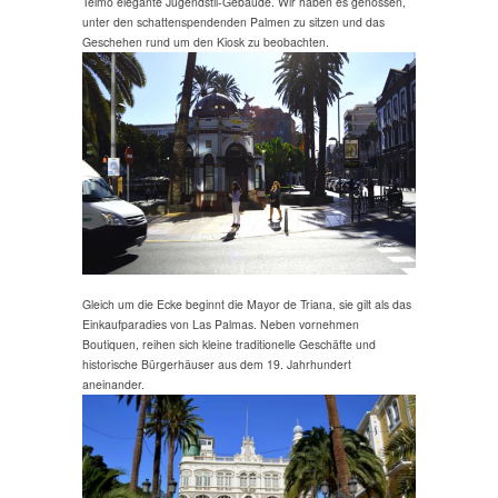
Telmo elegante Jugendstil-Gebäude. Wir haben es genossen,
unter den schattenspendenden Palmen zu sitzen und das
Geschehen rund um den Kiosk zu beobachten.
Gleich um die Ecke beginnt die Mayor de Triana, sie gilt als das
Einkaufparadies von Las Palmas. Neben vornehmen
Boutiquen, reihen sich kleine traditionelle Geschäfte und
historische Bürgerhäuser aus dem 19. Jahrhundert
aneinander.