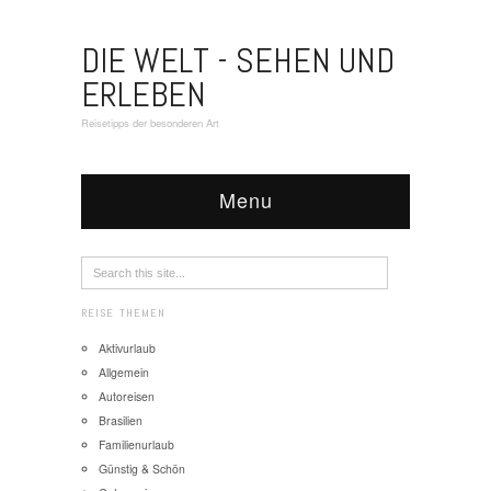
DIE WELT - SEHEN UND
ERLEBEN
Reisetipps der besonderen Art
Menu
REISE THEMEN
Aktivurlaub
Allgemein
Autoreisen
Brasilien
Familienurlaub
Günstig & Schön