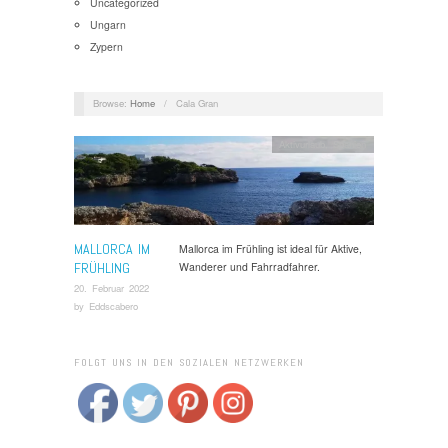
Uncategorized
Ungarn
Zypern
Browse:
Home
/
Cala Gran
Aktivurlaub
,
Spanien
MALLORCA IM
Mallorca im Frühling ist ideal für Aktive,
FRÜHLING
Wanderer und Fahrradfahrer.
20. Februar 2022
by
Eddscabero
FOLGT UNS IN DEN SOZIALEN NETZWERKEN