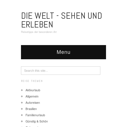
DIE WELT - SEHEN UND
ERLEBEN
Reisetipps der besonderen Art
Menu
REISE THEMEN
Aktivurlaub
Allgemein
Autoreisen
Brasilien
Familienurlaub
Günstig & Schön