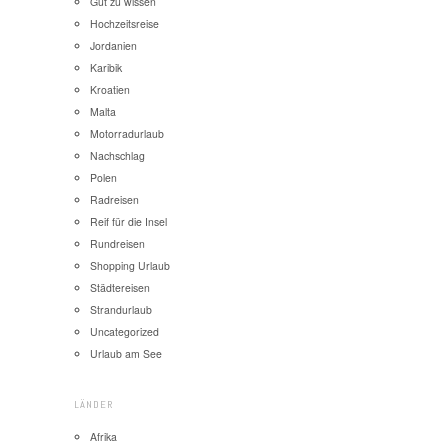
Gut zu wissen
Hochzeitsreise
Jordanien
Karibik
Kroatien
Malta
Motorradurlaub
Nachschlag
Polen
Radreisen
Reif für die Insel
Rundreisen
Shopping Urlaub
Städtereisen
Strandurlaub
Uncategorized
Urlaub am See
LÄNDER
Afrika