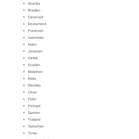
Amerika
Brasilien
Dänemark
Deutschland
Frankreich
Indonesien
Italien
Jordanien
Karibik
Kroatien
Malediven
Malta
Marokko
Oman
Polen
Portugal
Spanien
Thailand
Tschechien
Türkei