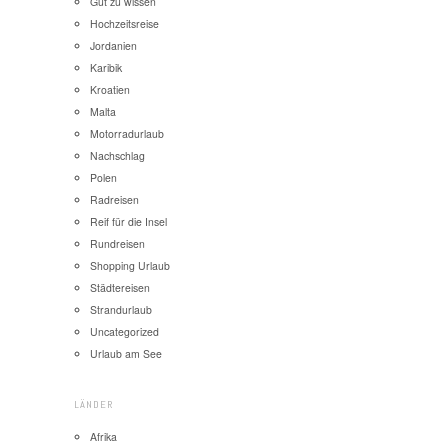
Gut zu wissen
Hochzeitsreise
Jordanien
Karibik
Kroatien
Malta
Motorradurlaub
Nachschlag
Polen
Radreisen
Reif für die Insel
Rundreisen
Shopping Urlaub
Städtereisen
Strandurlaub
Uncategorized
Urlaub am See
LÄNDER
Afrika