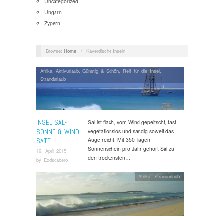
Uncategorized
Ungarn
Zypern
Browse:
Home
/
Kaverdische Inseln
Afrika
,
Aktivurlaub
,
Günstig & Schön
,
Reif für die Insel
,
Strandurlaub
INSEL SAL-
Sal ist flach, vom Wind gepeitscht, fast
SONNE & WIND
vegetationslos und sandig soweit das
Auge reicht. Mit 350 Tagen
SATT
Sonnenschein pro Jahr gehört Sal zu
19. April 2015
den trockensten…
by
Eddscabero
Afrika
,
Strandurlaub