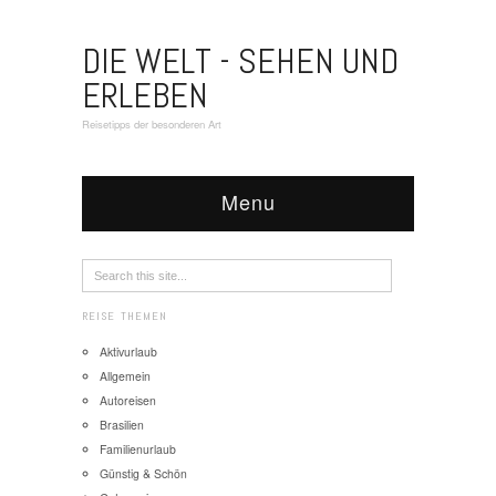
DIE WELT - SEHEN UND
ERLEBEN
Reisetipps der besonderen Art
Menu
REISE THEMEN
Aktivurlaub
Allgemein
Autoreisen
Brasilien
Familienurlaub
Günstig & Schön