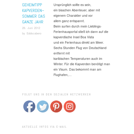
GEHEIMTIPP
Ursprünglich sollte es sein,
KAPVERDEN–
ein bisschen Abenteuer, aber mit
eigenem Charakter und vor
SOMMER DAS
allem ganz entspannt.
GANZE JAHR
Beim surfen durch mein Lieblings-
26. Juni 2012
Ferienhausportal stieß ich dann auf die
by
Eddscabero
kapverdische Insel Boa Vista
und ein Ferienhaus direkt am Meer.
Sechs Stunden Flug von Deutschland
entfernt mit
karibischen Temperaturen auch im
Winter. Für die Kapverden benötigt man
ein Visum. Das bekommt man am
Flughafen,…
FOLGT UNS IN DEN SOZIALEN NETZWERKEN
AKTUELLE INFOS VIA E-MAIL