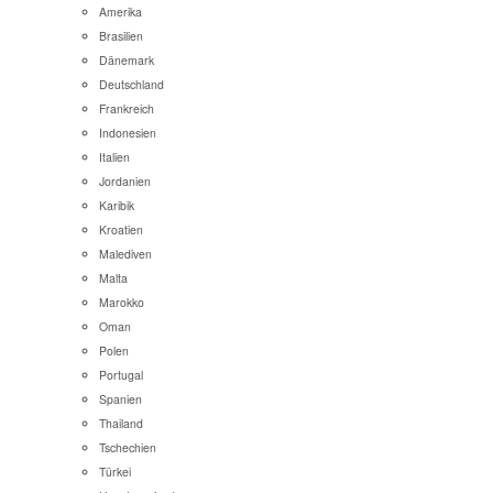
Amerika
Brasilien
Dänemark
Deutschland
Frankreich
Indonesien
Italien
Jordanien
Karibik
Kroatien
Malediven
Malta
Marokko
Oman
Polen
Portugal
Spanien
Thailand
Tschechien
Türkei