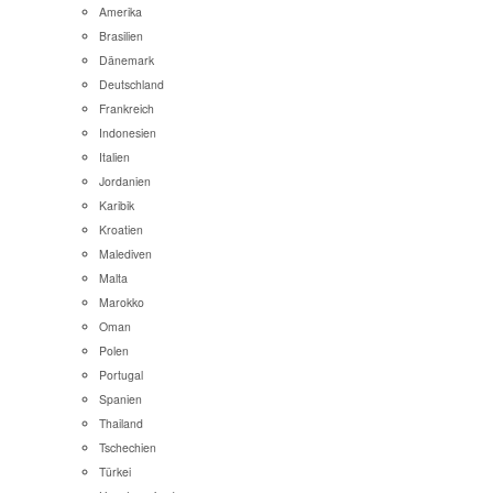
Amerika
Brasilien
Dänemark
Deutschland
Frankreich
Indonesien
Italien
Jordanien
Karibik
Kroatien
Malediven
Malta
Marokko
Oman
Polen
Portugal
Spanien
Thailand
Tschechien
Türkei