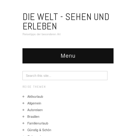
DIE WELT - SEHEN UND
ERLEBEN
Reisetipps der besonderen Art
Menu
REISE THEMEN
Aktivurlaub
Allgemein
Autoreisen
Brasilien
Familienurlaub
Günstig & Schön