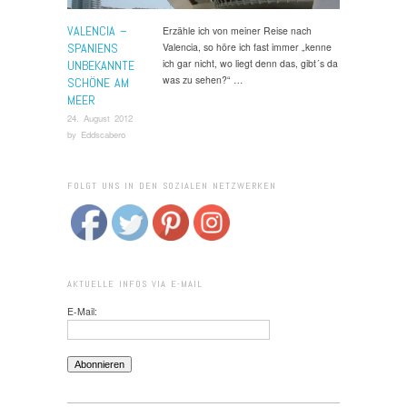
VALENCIA –
Erzähle ich von meiner Reise nach
SPANIENS
Valencia, so höre ich fast immer „kenne
ich gar nicht, wo liegt denn das, gibt´s da
UNBEKANNTE
was zu sehen?“ …
SCHÖNE AM
MEER
24. August 2012
by
Eddscabero
FOLGT UNS IN DEN SOZIALEN NETZWERKEN
AKTUELLE INFOS VIA E-MAIL
E-Mail: