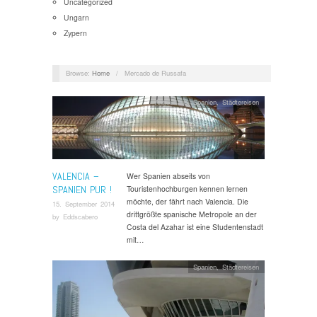
Uncategorized
Ungarn
Zypern
Browse:
Home
/
Mercado de Russafa
Aktivurlaub
,
Spanien
,
Städtereisen
VALENCIA –
Wer Spanien abseits von
SPANIEN PUR !
Touristenhochburgen kennen lernen
möchte, der fährt nach Valencia. Die
15. September 2014
drittgrößte spanische Metropole an der
by
Eddscabero
Costa del Azahar ist eine Studentenstadt
mit…
Spanien
,
Städtereisen