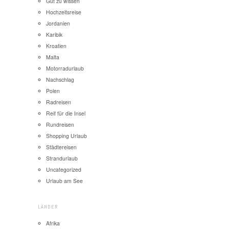
Gut zu wissen
Hochzeitsreise
Jordanien
Karibik
Kroatien
Malta
Motorradurlaub
Nachschlag
Polen
Radreisen
Reif für die Insel
Rundreisen
Shopping Urlaub
Städtereisen
Strandurlaub
Uncategorized
Urlaub am See
LÄNDER
Afrika