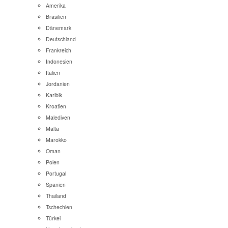
Amerika
Brasilien
Dänemark
Deutschland
Frankreich
Indonesien
Italien
Jordanien
Karibik
Kroatien
Malediven
Malta
Marokko
Oman
Polen
Portugal
Spanien
Thailand
Tschechien
Türkei