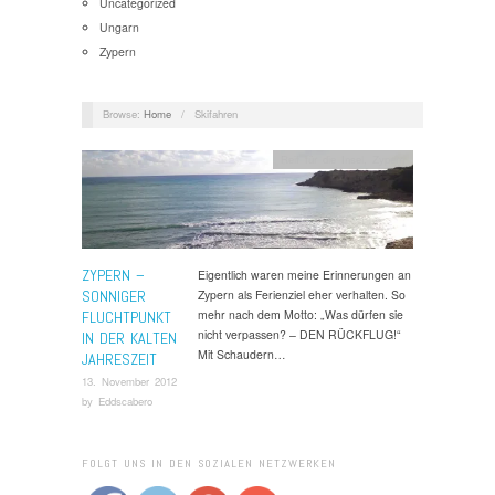
Uncategorized
Ungarn
Zypern
Browse:
Home
/
Skifahren
Reif für die Insel
,
Zypern
ZYPERN –
Eigentlich waren meine Erinnerungen an
SONNIGER
Zypern als Ferienziel eher verhalten. So
mehr nach dem Motto: „Was dürfen sie
FLUCHTPUNKT
nicht verpassen? – DEN RÜCKFLUG!“
IN DER KALTEN
Mit Schaudern…
JAHRESZEIT
13. November 2012
by
Eddscabero
FOLGT UNS IN DEN SOZIALEN NETZWERKEN