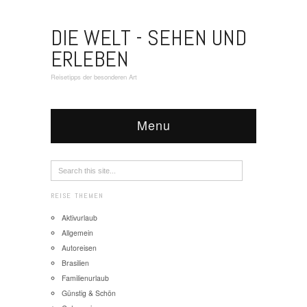
DIE WELT - SEHEN UND
ERLEBEN
Reisetipps der besonderen Art
Menu
REISE THEMEN
Aktivurlaub
Allgemein
Autoreisen
Brasilien
Familienurlaub
Günstig & Schön