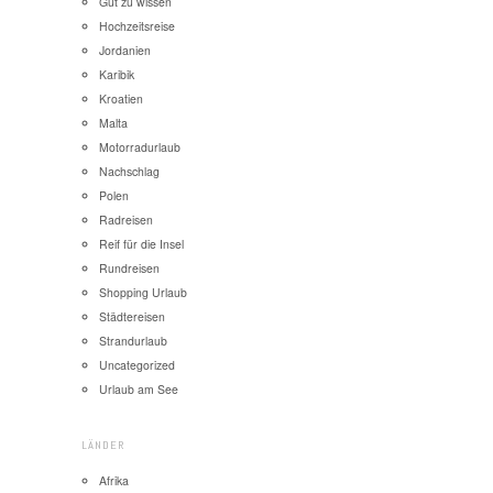
Gut zu wissen
Hochzeitsreise
Jordanien
Karibik
Kroatien
Malta
Motorradurlaub
Nachschlag
Polen
Radreisen
Reif für die Insel
Rundreisen
Shopping Urlaub
Städtereisen
Strandurlaub
Uncategorized
Urlaub am See
LÄNDER
Afrika