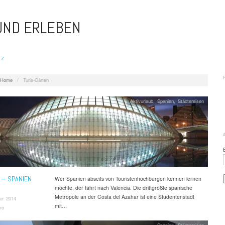
 UND ERLEBEN
tz
Home
/
Turia-Gärten
Aktivurlaub
,
Spanien
,
Städtereisen
 – SPANIEN
Wer Spanien abseits von Touristenhochburgen kennen lernen
möchte, der fährt nach Valencia. Die drittgrößte spanische
Metropole an der Costa del Azahar ist eine Studentenstadt
er 2014
mit…
ro