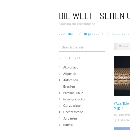
DIE WELT - SEHEN
Reisetipps der besonderen Art
über mich
impressum
datenschu
Browse:
REISE THEMEN
Aktivurlaub
Allgemein
Autoreisen
Brasilien
Familienurlaub
Günstig & Schön
VALENCIA
Gut zu wissen
PUR !
Hochzeitsreise
15. Septemb
Jordanien
by
Eddscabe
Karibik