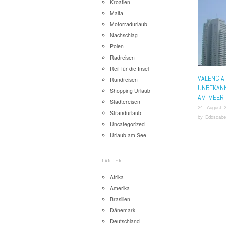
Kroatien
Malta
Motorradurlaub
Nachschlag
Polen
Radreisen
Reif für die Insel
VALENCIA
Rundreisen
UNBEKAN
Shopping Urlaub
AM MEER
Städtereisen
24. August 
Strandurlaub
by
Eddscabe
Uncategorized
Urlaub am See
LÄNDER
Afrika
Amerika
Brasilien
Dänemark
Deutschland