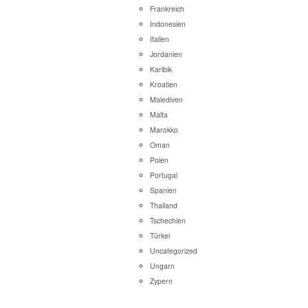
Frankreich
Indonesien
Italien
Jordanien
Karibik
Kroatien
Malediven
Malta
Marokko
Oman
Polen
Portugal
Spanien
Thailand
Tschechien
Türkei
Uncategorized
Ungarn
Zypern