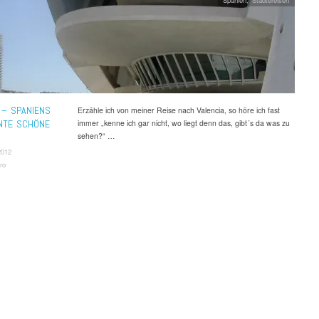
Spanien
,
Städtereisen
 – SPANIENS
Erzähle ich von meiner Reise nach Valencia, so höre ich fast
NTE SCHÖNE
immer „kenne ich gar nicht, wo liegt denn das, gibt´s da was zu
sehen?“ …
2012
ro