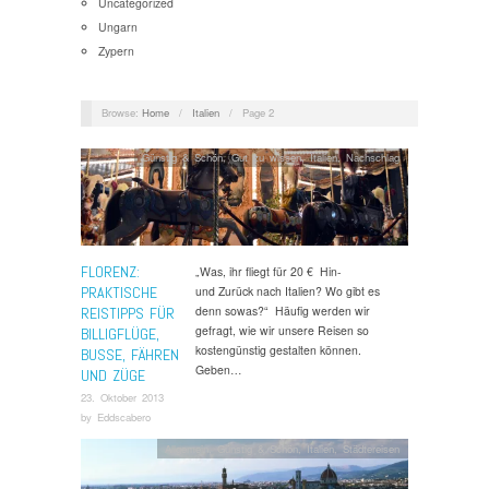
Uncategorized
Ungarn
Zypern
Browse:
Home
/
Italien
/
Page 2
Günstig & Schön
,
Gut zu wissen
,
Italien
,
Nachschlag
FLORENZ:
„Was, ihr fliegt für 20 € Hin-
PRAKTISCHE
und Zurück nach Italien? Wo gibt es
denn sowas?“ Häufig werden wir
REISTIPPS FÜR
gefragt, wie wir unsere Reisen so
BILLIGFLÜGE,
kostengünstig gestalten können.
BUSSE, FÄHREN
Geben…
UND ZÜGE
23. Oktober 2013
by
Eddscabero
Allgemein
,
Günstig & Schön
,
Italien
,
Städtereisen