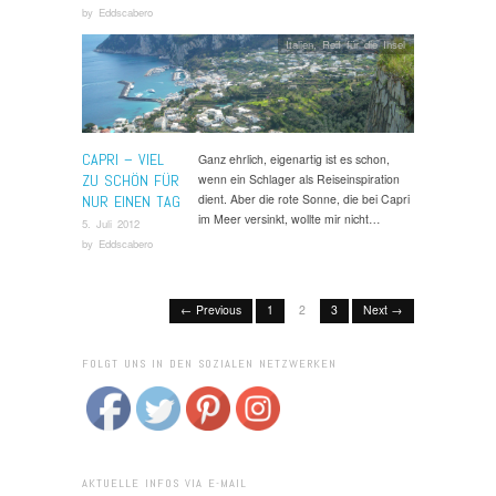
by
Eddscabero
Italien
,
Reif für die Insel
CAPRI – VIEL
Ganz ehrlich, eigenartig ist es schon,
ZU SCHÖN FÜR
wenn ein Schlager als Reiseinspiration
dient. Aber die rote Sonne, die bei Capri
NUR EINEN TAG
im Meer versinkt, wollte mir nicht…
5. Juli 2012
by
Eddscabero
← Previous
1
2
3
Next →
FOLGT UNS IN DEN SOZIALEN NETZWERKEN
AKTUELLE INFOS VIA E-MAIL