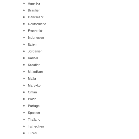
Amerika
Brasilien
Dänemark
Deutschland
Frankreich
Indonesien
Italien
Jordanien
Karibik
Kroatien
Malediven
Malta
Marokko
Oman
Polen
Portugal
Spanien
Thailand
Tschechien
Türkei