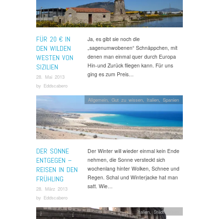
FÜR 20 € IN
Ja, es gibt sie noch die
DEN WILDEN
„sagenumwobenen“ Schnäppchen, mit
denen man einmal quer durch Europa
WESTEN VON
Hin-und Zurück fliegen kann. Für uns
SIZILIEN
ging es zum Preis…
28. Mai 2013
by
Eddscabero
Allgemein
,
Gut zu wissen
,
Italien
,
Spanien
DER SONNE
Der Winter will wieder einmal kein Ende
ENTGEGEN –
nehmen, die Sonne versteckt sich
wochenlang hinter Wolken, Schnee und
REISEN IN DEN
Regen. Schal und Winterjacke hat man
FRÜHLING
satt. Wie…
28. März 2013
by
Eddscabero
Italien
,
Städtereisen