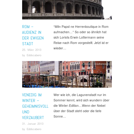
ROM –
“Mitn Papst ne Herrenboutique in Rom
AUDIENZ IN
aufmachen…“ So oder so ähnlich hat
sich Loriots Erwin Lottermann seine
DER EWIGEN
Reise nach Rom vorgestellt. Jetzt ist er
STADT
wieder…
25. März 2013
by
Eddscabero
Italien
,
Städtereisen
VENEDIG IM
Wer wie ich, die Lagunenstadt nur im
WINTER –
Sommer kennt, wird sich wundern über
die Winter-Edition…Wenn der Nebel
GEHEIMNISVOLL
über der Stadt steht oder die tiefe
UND
Sonne…
VERZAUBERT
31. Januar 2013
by
Eddscabero