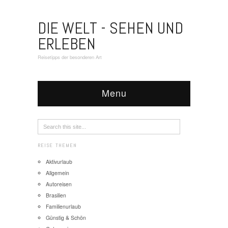
DIE WELT - SEHEN UND
ERLEBEN
Reisetipps der besonderen Art
Menu
REISE THEMEN
Aktivurlaub
Allgemein
Autoreisen
Brasilien
Familienurlaub
Günstig & Schön