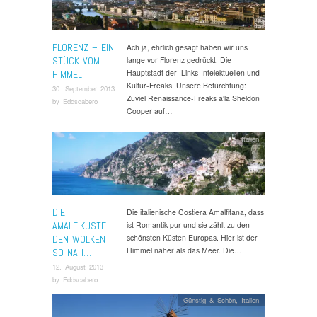
FLORENZ – EIN
Ach ja, ehrlich gesagt haben wir uns
STÜCK VOM
lange vor Florenz gedrückt. Die
Hauptstadt der Links-Intelektuellen und
HIMMEL
Kultur-Freaks. Unsere Befürchtung:
30. September 2013
Zuviel Renaissance-Freaks a‘la Sheldon
by
Eddscabero
Cooper auf…
Italien
DIE
Die italienische Costiera Amalfitana, dass
AMALFIKÜSTE –
ist Romantik pur und sie zählt zu den
schönsten Küsten Europas. Hier ist der
DEN WOLKEN
Himmel näher als das Meer. Die…
SO NAH…
12. August 2013
by
Eddscabero
Günstig & Schön
,
Italien