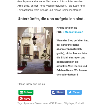
den Supermarkt unseres Vertrauens, links auf der rechten
Arno Seite, an der Ponte Vecchio gefunden. Tolle Käse- und
Feinkosttheke, viele Snacks und Klasse Gemüseabteilung.
Unterkünfte, die uns aufgefallen sind.
Findet Ihr hier als
PDF.
Bitte hier klicken
Wem der Blog gefallen hat,
der kann uns gerne
abonnieren (natürlich
gratis), einfach oben links
die E-Mail eintragen und
schon kommen die
aktuellen Welt-Sehen und
Erleben News. Wir freuen
uns sehr darüber !
Please follow and like us:
Tags:
Apartment Florenz
,
Arno
,
ATAF Florenz
,
Billigflieger
,
Botticelli