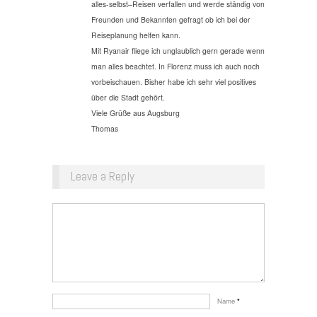
alles-selbst–Reisen verfallen und werde ständig von
Freunden und Bekannten gefragt ob ich bei der
Reiseplanung helfen kann.
Mit Ryanair fliege ich unglaublich gern gerade wenn
man alles beachtet. In Florenz muss ich auch noch
vorbeischauen. Bisher habe ich sehr viel positives
über die Stadt gehört.
Viele Grüße aus Augsburg
Thomas
Leave a Reply
Name
*