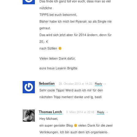
Das finde ich ganz toll von euch, dass man so viel
nützliche
TIPPS bei euch bekommt.
Bisher habe ich mich bei Ryanair, so als Single nie
getraut.
Das wird sich jetzt aber für 2014 ändern, denn für
20,- €
nach Sizilien
Vielen lieben Dank dafür,
eure treue Leserin Brigitte
Sebastian
28. Oktober 2013
at
14:22
·
Reply
→
Sehr coole Tipps! Werd auch ich mir für den
nächsten Tripp merken! danke und lg, basti
Thomas Lerch
3. März 2014
at
22:08
·
Reply
→
Hey Michael,
ein super genialer Blog
vielen Dank für die zwei
Verlinkungen. Ich bin auch dem ich-organisiere-