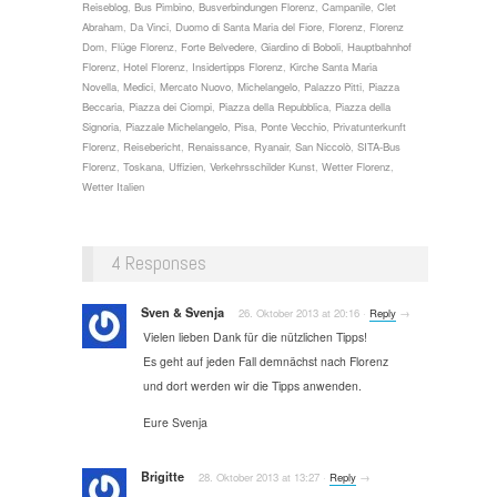
Reiseblog
,
Bus Pimbino
,
Busverbindungen Florenz
,
Campanile
,
Clet
Abraham
,
Da Vinci
,
Duomo di Santa Maria del Fiore
,
Florenz
,
Florenz
Dom
,
Flüge Florenz
,
Forte Belvedere
,
Giardino di Boboli
,
Hauptbahnhof
Florenz
,
Hotel Florenz
,
Insidertipps Florenz
,
Kirche Santa Maria
Novella
,
Medici
,
Mercato Nuovo
,
Michelangelo
,
Palazzo Pitti
,
Piazza
Beccaria
,
Piazza dei Ciompi
,
Piazza della Repubblica
,
Piazza della
Signoria
,
Piazzale Michelangelo
,
Pisa
,
Ponte Vecchio
,
Privatunterkunft
Florenz
,
Reisebericht
,
Renaissance
,
Ryanair
,
San Niccolò
,
SITA-Bus
Florenz
,
Toskana
,
Uffizien
,
Verkehrsschilder Kunst
,
Wetter Florenz
,
Wetter Italien
4 Responses
Sven & Svenja
26. Oktober 2013
at
20:16
·
Reply
→
Vielen lieben Dank für die nützlichen Tipps!
Es geht auf jeden Fall demnächst nach Florenz
und dort werden wir die Tipps anwenden.
Eure Svenja
Brigitte
28. Oktober 2013
at
13:27
·
Reply
→