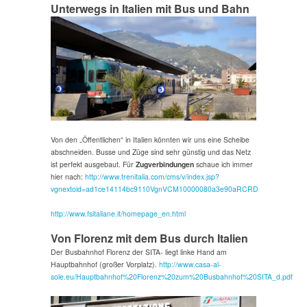
Unterwegs in Italien mit Bus und Bahn
Von den „Öffentlichen“ in Italien könnten wir uns eine Scheibe
abschneiden. Busse und Züge sind sehr günstig und das Netz
ist perfekt ausgebaut. Für
Zugverbindungen
schaue ich immer
hier nach:
http://www.trenitalia.com/cms/v/index.jsp?
vgnextoid=ad1ce14114bc9110VgnVCM10000080a3e90aRCRD
http://www.fsitaliane.it/homepage_en.html
Von Florenz mit dem Bus durch Italien
Der Busbahnhof Florenz der SITA- liegt linke Hand am
Hauptbahnhof (großer Vorplatz).
http://www.casa-al-
sole.eu/Hauptbahnhof%20Florenz%20zum%20Busbahnhof%20SITA_d.pdf