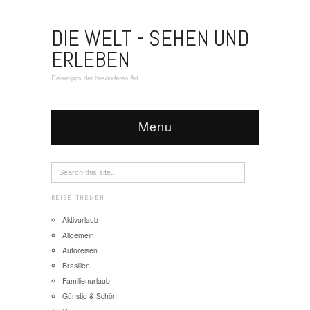
DIE WELT - SEHEN UND
ERLEBEN
Reisetipps der besonderen Art
Menu
REISE THEMEN
Aktivurlaub
Allgemein
Autoreisen
Brasilien
Familienurlaub
Günstig & Schön