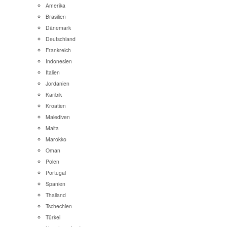
Amerika
Brasilien
Dänemark
Deutschland
Frankreich
Indonesien
Italien
Jordanien
Karibik
Kroatien
Malediven
Malta
Marokko
Oman
Polen
Portugal
Spanien
Thailand
Tschechien
Türkei