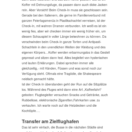
Koffer mit Dehnungsfuge, da passen dann auch dicke Jacken
rein. Aber Vorsicht! Beim Check-In muss sie geschlossen sein.
Gerade bei den Italienern, die gerne im Familienverbund mit
ganzen Feiertagsmenüs in Plastikschachtel verreisen, ist der
Check-In, mit wahren Dramen verbunden. Ich weiß es ist ein
wenig fies, aber wir checken immer ein wenig früher ein, um
diesem Schauspiel in voller Länge beiwohnen zu können. Da
verschwinden beim Check-In ganze Torten und Antipasti-
Schachteln in den unendlichen Weiten der Kleidung und des
eigenen Körpers…Koffer werden erbarmungslos in das Gestell
gepresst und sitzen dann fest. Alles begleitet von hysterischen
und lauten Erklärungen. Dabei sprechen immer alle
gleichzeitig,- mit Händen, Füssen und was sonst noch zur
Verfügung steht. Oftmals eine Tragödie, die Shakespeare
neidisch gemacht hätte.
Ist der Check-In überstanden geht der Run auf die Sitzplätze
los. Während des Fluges wird dann eine Art „Kaffeefahrt“
geboten: Flugbegleiter versuchen Snacks und Getränke, auch
Rubbellose, elektronische Zigaretten,Fahrkarten usw. zu
verkaufen. Ich warte noch auf die Heizdecken und die
Kochtöpfe….
Transfer am Zielflughafen
Das ist sehr einfach, die Busse in die nächsten Städte sind