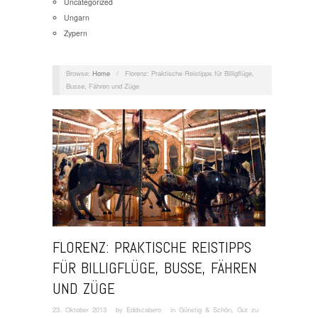
Uncategorized
Ungarn
Zypern
Browse:
Home
/
Florenz: Praktische Reistipps für Billigflüge,
Busse, Fähren und Züge
FLORENZ: PRAKTISCHE REISTIPPS
FÜR BILLIGFLÜGE, BUSSE, FÄHREN
UND ZÜGE
23. Oktober 2013
· by
Eddscabero
· in
Günstig & Schön
,
Gut zu