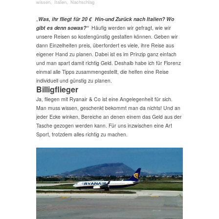
wissen
,
Italien
,
Nachschlag
„
Was, ihr fliegt für 20 € Hin-und Zurück nach Italien? Wo
gibt es denn sowas?“
Häufig werden wir gefragt, wie wir
unsere Reisen so kostengünstig gestalten können. Geben wir
dann Einzelheiten preis, überfordert es viele, ihre Reise aus
eigener Hand zu planen. Dabei ist es im Prinzip ganz einfach
und man spart damit richtig Geld. Deshalb habe ich für Florenz
einmal alle Tipps zusammengestellt, die helfen eine Reise
individuell und günstig zu planen.
Billigflieger
Ja, fliegen mit Ryanair & Co ist eine Angelegenheit für sich.
Man muss wissen, geschenkt bekommt man da nichts! Und an
jeder Ecke winken, Bereiche an denen einem das Geld aus der
Tasche gezogen werden kann. Für uns inzwischen eine Art
Sport, trotzdem alles richtig zu machen.