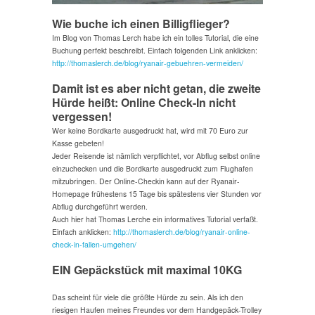
Wie buche ich einen Billigflieger?
Im Blog von Thomas Lerch habe ich ein tolles Tutorial, die eine
Buchung perfekt beschreibt. Einfach folgenden Link anklicken:
http://thomaslerch.de/blog/ryanair-gebuehren-vermeiden/
Damit ist es aber nicht getan, die zweite
Hürde heißt: Online Check-In nicht
vergessen!
Wer keine Bordkarte ausgedruckt hat, wird mit 70 Euro zur
Kasse gebeten!
Jeder Reisende ist nämlich verpflichtet, vor Abflug selbst online
einzuchecken und die Bordkarte ausgedruckt zum Flughafen
mitzubringen. Der Online-Checkin kann auf der Ryanair-
Homepage frühestens 15 Tage bis spätestens vier Stunden vor
Abflug durchgeführt werden.
Auch hier hat Thomas Lerche ein informatives Tutorial verfaßt.
Einfach anklicken:
http://thomaslerch.de/blog/ryanair-online-
check-in-fallen-umgehen/
EIN Gepäckstück mit maximal 10KG
Das scheint für viele die größte Hürde zu sein. Als ich den
riesigen Haufen meines Freundes vor dem Handgepäck-Trolley