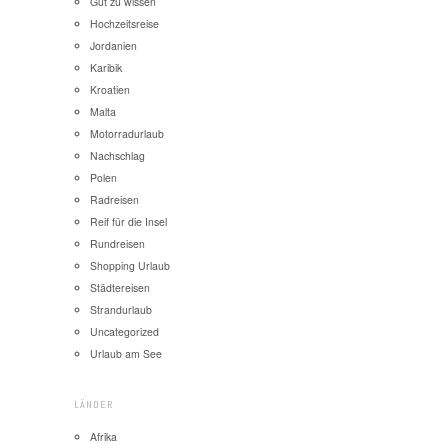
Gut zu wissen
Hochzeitsreise
Jordanien
Karibik
Kroatien
Malta
Motorradurlaub
Nachschlag
Polen
Radreisen
Reif für die Insel
Rundreisen
Shopping Urlaub
Städtereisen
Strandurlaub
Uncategorized
Urlaub am See
LÄNDER
Afrika