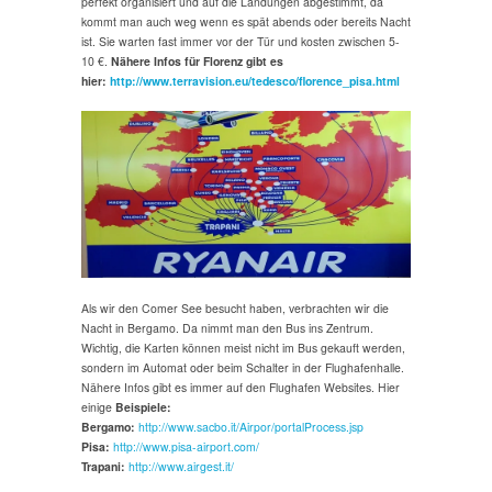
perfekt organisiert und auf die Landungen abgestimmt, da
kommt man auch weg wenn es spät abends oder bereits Nacht
ist. Sie warten fast immer vor der Tür und kosten zwischen 5-
10 €.
Nähere Infos für Florenz gibt es
hier:
http://www.terravision.eu/tedesco/florence_pisa.html
Als wir den Comer See besucht haben, verbrachten wir die
Nacht in Bergamo. Da nimmt man den Bus ins Zentrum.
Wichtig, die Karten können meist nicht im Bus gekauft werden,
sondern im Automat oder beim Schalter in der Flughafenhalle.
Nähere Infos gibt es immer auf den Flughafen Websites. Hier
einige
Beispiele:
Bergamo:
http://www.sacbo.it/Airpor/portalProcess.jsp
Pisa:
http://www.pisa-airport.com/
Trapani:
http://www.airgest.it/