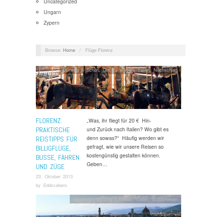
Uncategorized
Ungarn
Zypern
Browse:
Home
/
Flüge Florenz
Günstig & Schön
,
Gut zu wissen
,
Italien
,
Nachschlag
FLORENZ:
„Was, ihr fliegt für 20 € Hin-
PRAKTISCHE
und Zurück nach Italien? Wo gibt es
denn sowas?“ Häufig werden wir
REISTIPPS FÜR
gefragt, wie wir unsere Reisen so
BILLIGFLÜGE,
kostengünstig gestalten können.
BUSSE, FÄHREN
Geben…
UND ZÜGE
23. Oktober 2013
by
Eddscabero
Allgemein
,
Günstig & Schön
,
Italien
,
Städtereisen