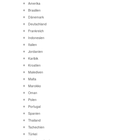
Amerika
Brasilien
Dänemark
Deutschland
Frankreich
Indonesien
Italien
Jordanien
Karibik
Kroatien
Malediven
Malta
Marokko
Oman
Polen
Portugal
Spanien
Thailand
Tschechien
Türkei