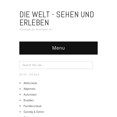
DIE WELT - SEHEN UND
ERLEBEN
Reisetipps der besonderen Art
Menu
REISE THEMEN
Aktivurlaub
Allgemein
Autoreisen
Brasilien
Familienurlaub
Günstig & Schön