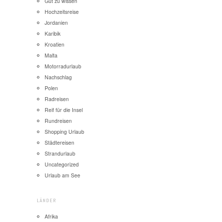
Gut zu wissen
Hochzeitsreise
Jordanien
Karibik
Kroatien
Malta
Motorradurlaub
Nachschlag
Polen
Radreisen
Reif für die Insel
Rundreisen
Shopping Urlaub
Städtereisen
Strandurlaub
Uncategorized
Urlaub am See
LÄNDER
Afrika