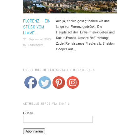
FLORENZ – EIN
Ach ja, ehrlich gesagt haben wir uns
STÜCK VOM
lange vor Florenz gedrückt. Die
Hauptstadt der Links-Intelektuellen und
HIMMEL
Kultur-Freaks. Unsere Befürchtung:
30. September 2013
Zuviel Renaissance-Freaks a‘la Sheldon
by
Eddscabero
Cooper auf…
FOLGT UNS IN DEN SOZIALEN NETZWERKEN
AKTUELLE INFOS VIA E-MAIL
E-Mail: