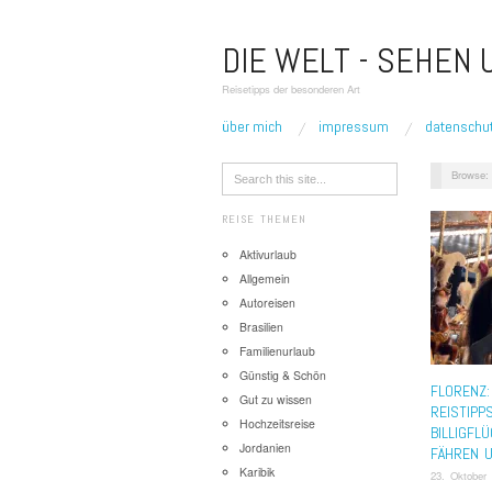
DIE WELT - SEHEN
Reisetipps der besonderen Art
über mich
impressum
datenschu
Browse:
REISE THEMEN
Aktivurlaub
Allgemein
Autoreisen
Brasilien
Familienurlaub
Günstig & Schön
FLORENZ:
Gut zu wissen
REISTIPP
Hochzeitsreise
BILLIGFLÜ
Jordanien
FÄHREN 
Karibik
23. Oktober