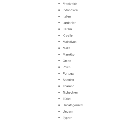
Frankreich
Indonesien
Italien
Jordanien
Karibik
Kroatien
Malediven
Malta
Marokko
Oman
Polen
Portugal
Spanien
Thailand
Tschechien
Türkei
Uncategorized
Ungarn
Zypern