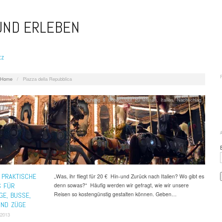
 UND ERLEBEN
tz
Home
/
Piazza della Repubblica
Günstig & Schön
,
Gut zu wissen
,
Italien
,
Nachschlag
 PRAKTISCHE
„Was, ihr fliegt für 20 € Hin-und Zurück nach Italien? Wo gibt es
S FÜR
denn sowas?“ Häufig werden wir gefragt, wie wir unsere
Reisen so kostengünstig gestalten können. Geben…
GE, BUSSE,
UND ZÜGE
 2013