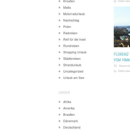
by
Eddscabe
Kroatien
Malta
Motorradurlaub
Nachschlag
Polen
Radreisen
Reif für die Insel
Rundreisen
Shopping Urlaub
FLORENZ 
Städtereisen
VOM HIM
Strandurlaub
30. Septemb
by
Eddscabe
Uncategorized
Urlaub am See
LÄNDER
Afrika
Amerika
Brasilien
Dänemark
Deutschland