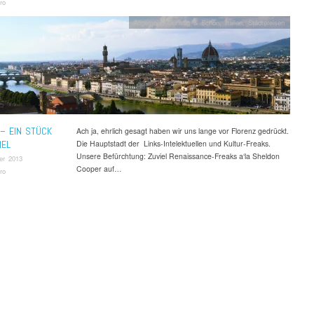
ro
Allgemein
,
Günstig & Schön
,
Italien
,
Städtereisen
– EIN STÜCK
Ach ja, ehrlich gesagt haben wir uns lange vor Florenz gedrückt.
MEL
Die Hauptstadt der Links-Intelektuellen und Kultur-Freaks.
Unsere Befürchtung: Zuviel Renaissance-Freaks a‘la Sheldon
er 2013
Cooper auf…
ro