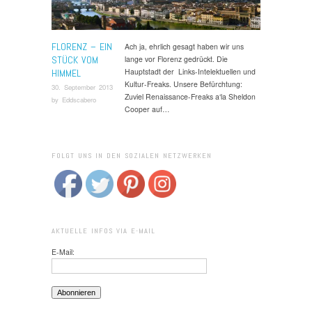
FLORENZ – EIN
Ach ja, ehrlich gesagt haben wir uns
STÜCK VOM
lange vor Florenz gedrückt. Die
Hauptstadt der Links-Intelektuellen und
HIMMEL
Kultur-Freaks. Unsere Befürchtung:
30. September 2013
Zuviel Renaissance-Freaks a‘la Sheldon
by
Eddscabero
Cooper auf…
FOLGT UNS IN DEN SOZIALEN NETZWERKEN
AKTUELLE INFOS VIA E-MAIL
E-Mail: