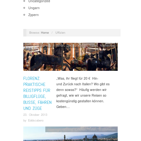
Uncategorized
Ungarn
Zypern
Browse:
Home
/
Uffizien
Günstig & Schön
,
Gut zu wissen
,
Italien
,
Nachschlag
FLORENZ:
„Was, ihr fliegt für 20 € Hin-
PRAKTISCHE
und Zurück nach Italien? Wo gibt es
denn sowas?“ Häufig werden wir
REISTIPPS FÜR
gefragt, wie wir unsere Reisen so
BILLIGFLÜGE,
kostengünstig gestalten können.
BUSSE, FÄHREN
Geben…
UND ZÜGE
23. Oktober 2013
by
Eddscabero
Allgemein
,
Günstig & Schön
,
Italien
,
Städtereisen