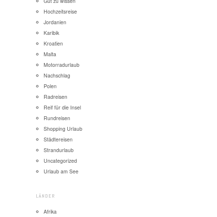
Gut zu wissen
Hochzeitsreise
Jordanien
Karibik
Kroatien
Malta
Motorradurlaub
Nachschlag
Polen
Radreisen
Reif für die Insel
Rundreisen
Shopping Urlaub
Städtereisen
Strandurlaub
Uncategorized
Urlaub am See
LÄNDER
Afrika