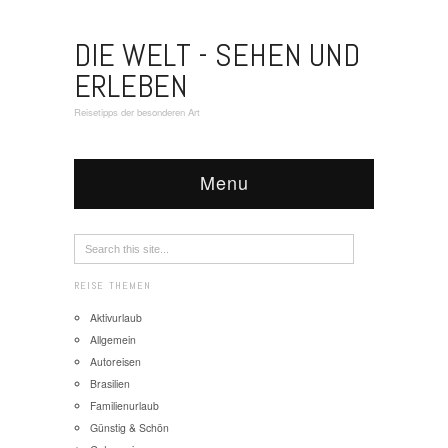
DIE WELT - SEHEN UND
ERLEBEN
Reisetipps der besonderen Art
Menu
REISE THEMEN
Aktivurlaub
Allgemein
Autoreisen
Brasilien
Familienurlaub
Günstig & Schön