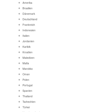
Amerika
Brasilien
Dänemark
Deutschland
Frankreich
Indonesien
Italien
Jordanien
Karibik
Kroatien
Malediven
Malta
Marokko
Oman
Polen
Portugal
Spanien
Thailand
Tschechien
Türkei